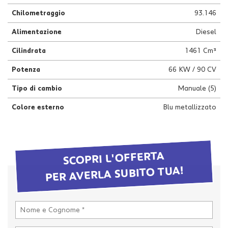
questi
Chilometraggio
93.146
strumenti
di
Alimentazione
Diesel
tracciamento
si
Cilindrata
1461 Cm³
rimanda
Potenza
66 KW / 90 CV
alla
cookie
Tipo di cambio
Manuale (5)
policy.
Puoi
Colore esterno
Blu metallizzato
rivedere
e
modificare
le
tue
SCOPRI L'OFFERTA
scelte
PER AVERLA SUBITO TUA!
in
qualsiasi
momento.