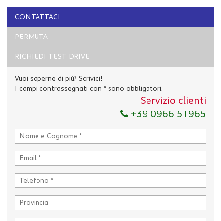
CONTATTACI
PERMUTA
RICHIEDI TEST DRIVE
Vuoi saperne di più? Scrivici!
I campi contrassegnati con * sono obbligatori.
Servizio clienti
Ho letto e accetto
l'informativa privacy
*
+39 0966 51965
Acconsento al trattamento dei miei dati per finalità di
marketing
Invia la tua richiesta