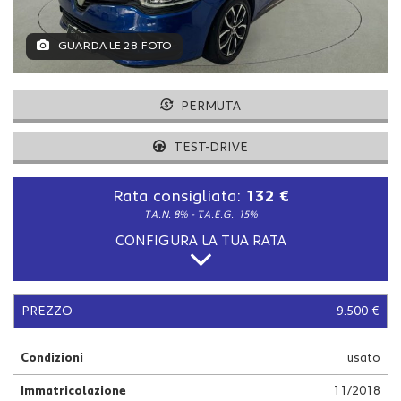
tracciamento
che
adottiamo
GUARDA LE 28 FOTO
per
offrire
le
PERMUTA
funzionalità
e
TEST-DRIVE
svolgere
le
attività
Rata consigliata:
132 €
di
T.A.N. 8% - T.A.E.G.
15%
seguito
descritte.
CONFIGURA LA TUA RATA
Per
ottenere
maggiori
informazioni
PREZZO
9.500 €
sull'utilità
e
Condizioni
usato
sul
funzionamento
Immatricolazione
11/2018
di