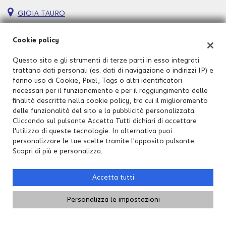
GIOIA TAURO
Via Nazionale 111
89013 Gioia Tauro (RC)
Cookie policy
Telefono:
+39 0966 51965
Email:
info@calabriauto.it
Questo sito e gli strumenti di terze parti in esso integrati
Indicazioni stradali
trattano dati personali (es. dati di navigazione o indirizzi IP) e
fanno uso di Cookie, Pixel, Tags o altri identificatori
necessari per il funzionamento e per il raggiungimento delle
CATANZARO
finalità descritte nella cookie policy, tra cui il miglioramento
Via Lucrezia Della Valle
delle funzionalità del sito e la pubblicità personalizzata.
88100 Catanzaro (CZ)
Cliccando sul pulsante Accetta Tutti dichiari di accettare
Telefono:
+39 0961 1893065
l'utilizzo di queste tecnologie. In alternativa puoi
Email:
info@calabriauto.it
personalizzare le tue scelte tramite l'apposito pulsante.
Indicazioni stradali
Scopri di più e personalizza.
Accetta tutti
LAMEZIA TERME
Via Del Progresso n.256
Personalizza le impostazioni
88046 Lamezia Terme (CZ)
Telefono:
+39 0968 1945974