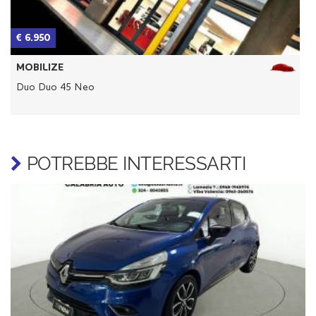
€ 6.950
€
MOBILIZE
Duo Duo 45 Neo
D
POTREBBE INTERESSARTI