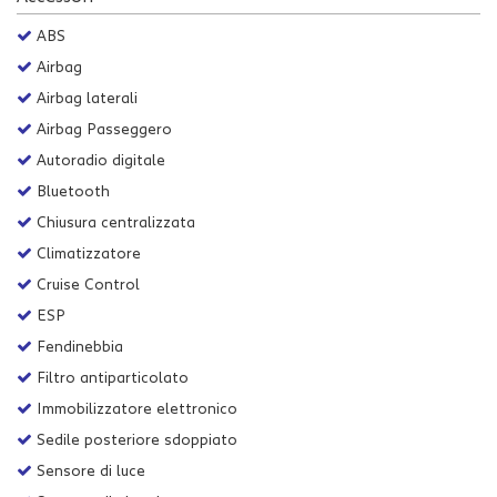
Salva
ABS
le
impostazioni
Airbag
Airbag laterali
Airbag Passeggero
Autoradio digitale
Bluetooth
Chiusura centralizzata
Climatizzatore
Cruise Control
ESP
Fendinebbia
Filtro antiparticolato
Immobilizzatore elettronico
Sedile posteriore sdoppiato
Sensore di luce