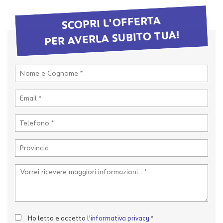
tta
i
SCOPRI L'OFFERTA
PER AVERLA SUBITO TUA!
mpre
Cookie necessari
litato
Cookie delle preferenze
Cookie per il miglioramento dell'esperienza utente
Cookie analitici
Cookie di marketing
Leggi
la
cookie
policy
Ho letto e accetto
l'informativa privacy
*