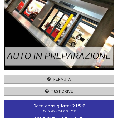
tracciamento
che
adottiamo
per
offrire
le
funzionalità
e
svolgere
le
attività
di
seguito
descritte.
Per
PERMUTA
ottenere
maggiori
informazioni
TEST-DRIVE
sull'utilità
e
Rata consigliata:
215 €
sul
T.A.N. 8% - T.A.E.G.
13%
funzionamento
di