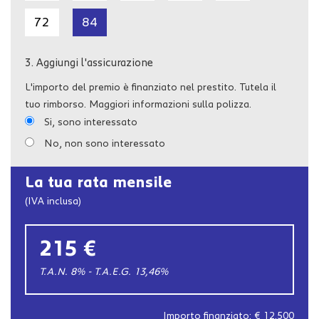
TEL 0963 260576
72
84
LAMEZIA TERME (CZ)
VIA DEL PROGRESSO N. 256
3.
Aggiungi l'assicurazione
0968 1945974
L'importo del premio è finanziato nel prestito. Tutela il
tuo rimborso. Maggiori informazioni sulla polizza.
Si, sono interessato
No, non sono interessato
La tua rata mensile
(IVA inclusa)
215 €
T.A.N. 8% - T.A.E.G.
13,46
%
Importo finanziato: €
12.500