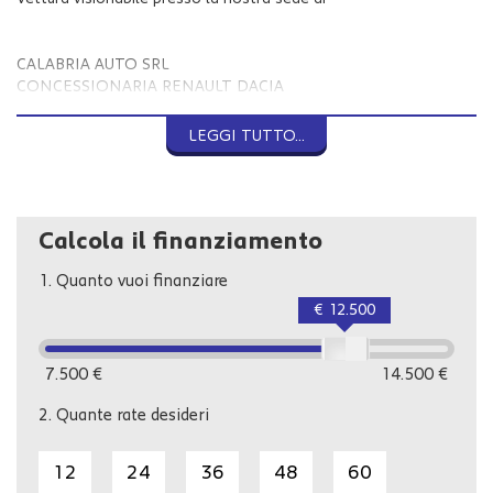
CALABRIA AUTO SRL
CONCESSIONARIA RENAULT DACIA
MAIL INFO @ CALABRIAUTO . IT
WWW . CALABRIAUTO . IT
LEGGI TUTTO...
GIOIA TAURO (RC)
VIA NAZIONALE 111
TEL 0966 51965
Calcola il finanziamento
1.
Quanto vuoi finanziare
Per vs comodità , ecco le altre sedi della nostra concessionaria,
dove poter avere tutte le informazioni sulla vettura scelta ed
€ 12.500
anche acquistarla!
CATANZARO
7.500 €
14.500 €
VIALE LUCREZIA DELLA VALLE
2.
Quante rate desideri
TEL 0961 1893065
VIBO VALENTIA (VV)
12
24
36
48
60
S.S.18 KM 444