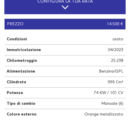
CONFIGURA LA TUA RATA
questi
strumenti
di
tracciamento
PREZZO
14.500 €
si
rimanda
Condizioni
usato
alla
cookie
Immatricolazione
04/2023
policy.
Puoi
Chilometraggio
25.238
rivedere
e
Alimentazione
Benzina/GPL
modificare
le
Cilindrata
999 Cm³
tue
scelte
Potenza
74 KW / 101 CV
in
Tipo di cambio
Manuale (6)
qualsiasi
momento.
Colore esterno
Orange metallizzato