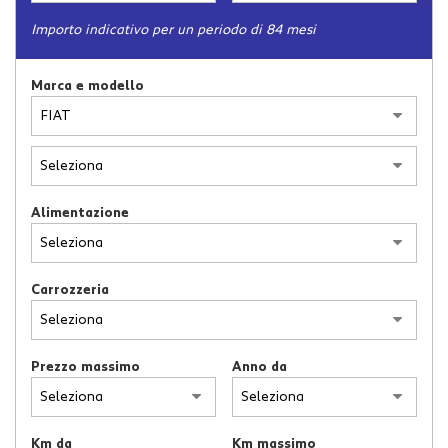
tracciamento
che
Importo indicativo per un periodo di 84 mesi
adottiamo
per
Marca e modello
offrire
le
funzionalità
e
svolgere
le
attività
Alimentazione
di
seguito
descritte.
Per
Carrozzeria
ottenere
maggiori
informazioni
sull'utilità
Prezzo massimo
Anno da
e
sul
funzionamento
Km da
Km massimo
di