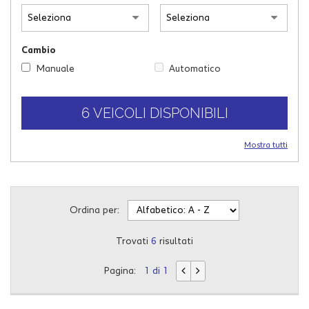
questi
strumenti
di
Cambio
tracciamento
si
Manuale
Automatico
rimanda
alla
cookie
6 VEICOLI DISPONIBILI
policy.
Puoi
Mostra tutti
rivedere
e
modificare
le
tue
Ordina per:
scelte
in
Trovati
6
risultati
qualsiasi
momento.
Pagina:
1 di 1