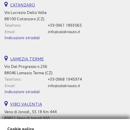
CATANZARO
Via Lucrezia Della Valle
88100 Catanzaro (CZ)
Telefono:
+39 0961 1893065
Email:
info@calabriauto.it
Indicazioni stradali
LAMEZIA TERME
Via Del Progresso n.256
88046 Lamezia Terme (CZ)
Telefono:
+39 0968 1945974
Email:
info@calabriauto.it
Indicazioni stradali
VIBO VALENTIA
Vena di Jonadi , SS 18 Km 444
89851 Vena di Jonadi (VV)
Telefono:
+39 0963 260576
Cookie policy