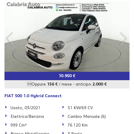
tta
i
mpre
Cookie necessari
litato
Cookie delle preferenze
Cookie per il miglioramento dell'esperienza utente
Cookie analitici
10.950 €
Oppure
156 €
/ mese
-
anticipo
2.000 €
Cookie di marketing
FIAT 500 1.0 Hybrid Connect
Usato, 03/2021
51 KW/69 CV
Leggi
la
Elettrica/Benzina
Cambio Manuale (6)
cookie
999 Cm³
76.120 Km
policy