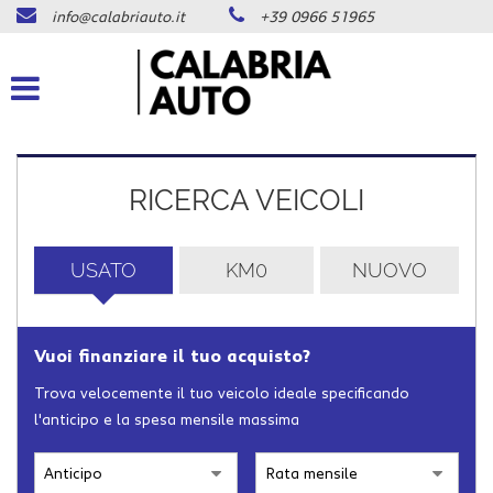
info@calabriauto.it
+39 0966 51965
Le
tue
preferenze
di
consenso
Il
RICERCA VEICOLI
seguente
pannello
ti
consente
USATO
KM0
NUOVO
di
esprimere
le
tue
Vuoi finanziare il tuo acquisto?
preferenze
di
Trova velocemente il tuo veicolo ideale specificando
consenso
l'anticipo e la spesa mensile massima
alle
tecnologie
di