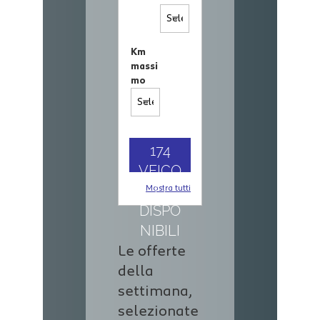
Km
massi
mo
174
VEICO
LI
Mostra tutti
DISPO
NIBILI
Le offerte
della
settimana,
selezionate