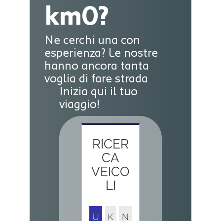
km0?
Ne cerchi una con
esperienza? Le nostre
hanno ancora tanta
voglia di fare strada
Inizia qui il tuo
viaggio!
RICER
CA
VEICO
LI
U
K
N