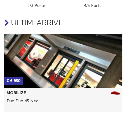
2/3 Porte
4/5 Porte
ULTIMI ARRIVI
€ 6.950
€
MOBILIZE
Duo Duo 45 Neo