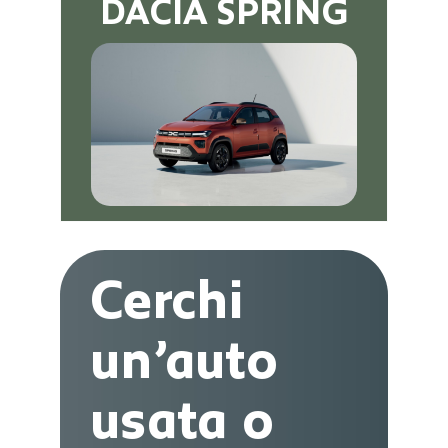
DACIA SPRING
Cerchi
un’auto
usata o