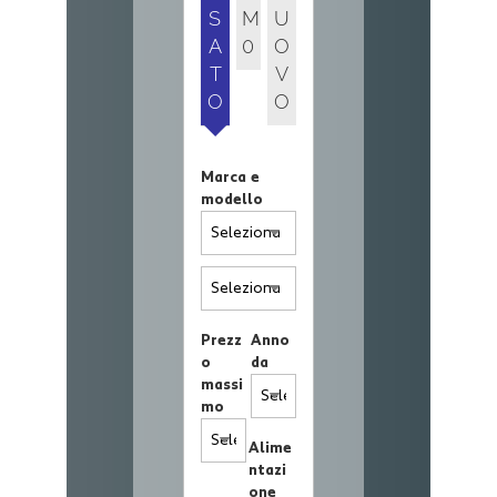
S
M
U
A
0
O
T
V
O
O
Marca e
modello
Prezz
Anno
o
da
massi
mo
Alime
ntazi
one