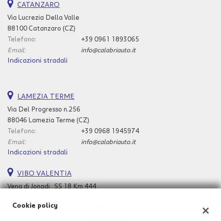
CATANZARO
Via Lucrezia Della Valle
88100 Catanzaro (CZ)
Telefono:
+39 0961 1893065
Email:
info@calabriauto.it
Indicazioni stradali
LAMEZIA TERME
Via Del Progresso n.256
88046 Lamezia Terme (CZ)
Telefono:
+39 0968 1945974
Email:
info@calabriauto.it
Indicazioni stradali
VIBO VALENTIA
Vena di Jonadi , SS 18 Km 444
89851 Vena di Jonadi (VV)
Cookie policy
Telefono:
+39 0963 260576
Email:
info@calabriauto.it