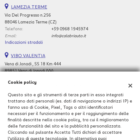
tta
i
LAMEZIA TERME
Via Del Progresso n.256
88046 Lamezia Terme (CZ)
mpre
Cookie necessari
Telefono:
+39 0968 1945974
litato
Email:
info@calabriauto.it
Indicazioni stradali
Cookie delle preferenze
VIBO VALENTIA
Cookie per il miglioramento dell'esperienza utente
Vena di Jonadi , SS 18 Km 444
89851 Vena di Jonadi (VV)
Cookie analitici
Telefono:
+39 0963 260576
Cookie policy
Email:
info@calabriauto.it
Indicazioni stradali
Cookie di marketing
Questo sito e gli strumenti di terze parti in esso integrati
trattano dati personali (es. dati di navigazione o indirizzi IP) e
Dati fiscali:
fanno uso di Cookie, Pixel, Tags o altri identificatori
Calabria Auto Srl
Leggi
necessari per il funzionamento e per il raggiungimento delle
Via Nazionale 111, Gioia Tauro (RC)
la
finalità descritte nella cookie policy, tra cui il miglioramento
P.IVA:
00252820808
cookie
delle funzionalità del sito e la pubblicità personalizzata.
policy
Cliccando sul pulsante Accetta Tutti dichiari di accettare
l'utilizzo di queste tecnologie. In alternativa puoi