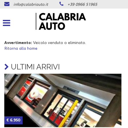
info@calabriauto.it
+39 0966 51965
Le
tue
preferenze
di
consenso
Avvertimento:
Veicolo venduto o eliminato.
Il
Ritorna alla home
seguente
pannello
ti
ULTIMI ARRIVI
consente
di
esprimere
le
tue
preferenze
di
consenso
alle
tecnologie
€ 6.950
€
di