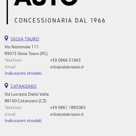
questi
strumenti
di
tracciamento
si
rimanda
GIOIA TAURO
alla
Via Nazionale 111
cookie
89013 Gioia Tauro (RC)
policy.
Telefono:
Puoi
+39 0966 51965
rivedere
Email:
info@calabriauto.it
e
Indicazioni stradali
modificare
le
CATANZARO
tue
Via Lucrezia Della Valle
scelte
88100 Catanzaro (CZ)
in
Telefono:
+39 0961 1893065
qualsiasi
Email:
info@calabriauto.it
momento.
Indicazioni stradali