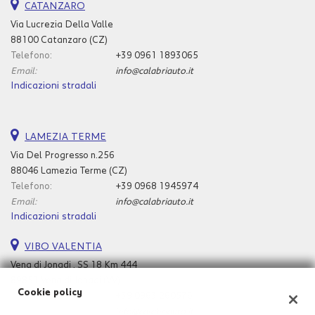
CATANZARO
Via Lucrezia Della Valle
88100 Catanzaro (CZ)
Telefono:
+39 0961 1893065
Email:
info@calabriauto.it
Indicazioni stradali
LAMEZIA TERME
Via Del Progresso n.256
88046 Lamezia Terme (CZ)
Telefono:
+39 0968 1945974
Email:
info@calabriauto.it
Indicazioni stradali
VIBO VALENTIA
Vena di Jonadi , SS 18 Km 444
89851 Vena di Jonadi (VV)
Cookie policy
Telefono:
+39 0963 260576
Email:
info@calabriauto.it