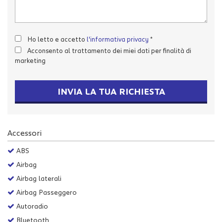
tta
i
Ho letto e accetto
l'informativa privacy
*
mpre
Cookie necessari
Acconsento al trattamento dei miei dati per finalità di
litato
marketing
Cookie delle preferenze
INVIA LA TUA RICHIESTA
Cookie per il miglioramento dell'esperienza utente
Cookie analitici
Accessori
Cookie di marketing
ABS
Airbag
Airbag laterali
Leggi
la
Airbag Passeggero
cookie
Autoradio
policy
Bluetooth