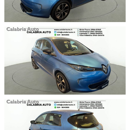
VIALE LUCREZIA DELLA VALLE
TEL 0961 1893065
VIBO VALENTIA (VV)
S.S.18 KM 444
TEL 0963 260576
LAMEZIA TERME (CZ)
VIA DEL PROGRESSO N. 256
0968 1945974