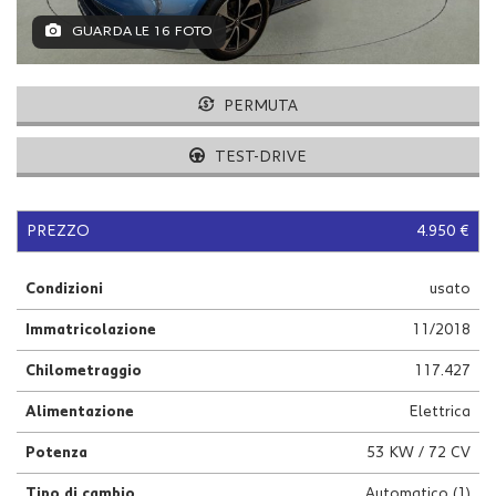
tracciamento
che
GUARDA LE 16 FOTO
adottiamo
per
offrire
PERMUTA
le
funzionalità
TEST-DRIVE
e
svolgere
le
attività
PREZZO
4.950 €
di
seguito
Condizioni
usato
descritte.
Per
Immatricolazione
11/2018
ottenere
maggiori
Chilometraggio
117.427
informazioni
sull'utilità
Alimentazione
Elettrica
e
sul
Potenza
53 KW / 72 CV
funzionamento
Tipo di cambio
Automatico (1)
di