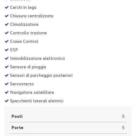
Salva
Cerchi in lega
le
Chiusura centralizzata
impostazioni
Climatizzatore
Controllo trazione
Cruise Control
ESP
Immobilizzatore elettronico
Sensore di pioggia
Sensori di parcheggio posteriori
Servosterzo
Navigatore satellitare
Specchietti laterali elettrici
Posti
5
Porte
5