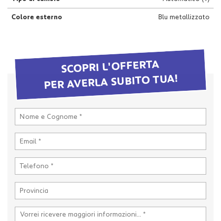
questi
Colore esterno
Blu metallizzato
strumenti
di
tracciamento
si
rimanda
SCOPRI L'OFFERTA
alla
PER AVERLA SUBITO TUA!
cookie
policy.
Puoi
rivedere
e
modificare
le
tue
scelte
in
qualsiasi
momento.