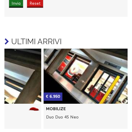
ULTIMI ARRIVI
€ 6.950
€
MOBILIZE
Duo Duo 45 Neo
D