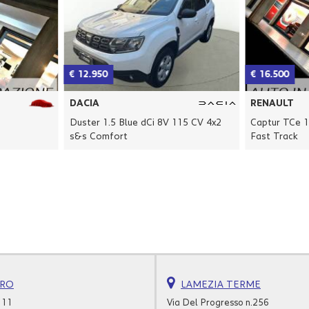
€ 12.950
€ 16.500
DACIA
RENAULT
Duster 1.5 Blue dCi 8V 115 CV 4x2
Captur TCe 
s&s Comfort
Fast Track
URO
LAMEZIA TERME
111
Via Del Progresso n.256