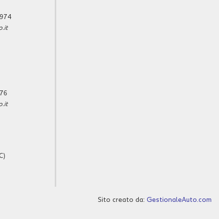
5974
.it
576
.it
C)
Sito creato da:
GestionaleAuto.com