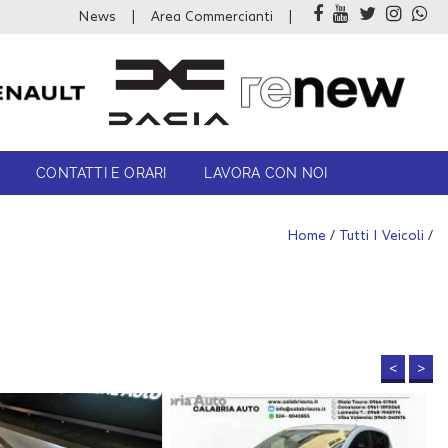
News
Area Commercianti
CONTATTI E ORARI
LAVORA CON NOI
Home
/
Tutti I Veicoli
/
<
>