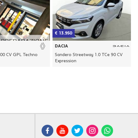
€ 13.950
€
DACIA
100 CV GPL Techno
Sandero Streetway 1.0 TCe 90 CV
Expression