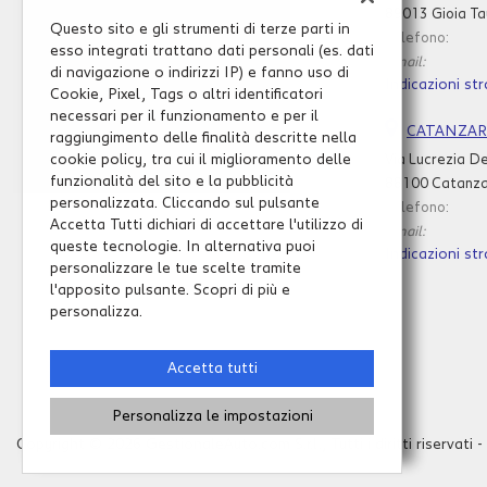
89013 Gioia Ta
questi
Questo sito e gli strumenti di terze parti in
Telefono:
strumenti
esso integrati trattano dati personali (es. dati
Email:
di
di navigazione o indirizzi IP) e fanno uso di
Indicazioni str
tracciamento
Cookie, Pixel, Tags o altri identificatori
si
necessari per il funzionamento e per il
rimanda
CATANZA
raggiungimento delle finalità descritte nella
alla
cookie policy, tra cui il miglioramento delle
Via Lucrezia De
cookie
funzionalità del sito e la pubblicità
88100 Catanza
policy.
personalizzata. Cliccando sul pulsante
Telefono:
Puoi
Accetta Tutti dichiari di accettare l'utilizzo di
Email:
rivedere
queste tecnologie. In alternativa puoi
Indicazioni str
e
personalizzare le tue scelte tramite
modificare
l'apposito pulsante. Scopri di più e
Leggi
le
personalizza.
la
tue
cookie
scelte
policy
in
Accetta tutti
qualsiasi
momento.
Personalizza le impostazioni
e
Copyright © 2026 GestionaleAuto.com S.r.l., Tutti i diritti riservati -
oni