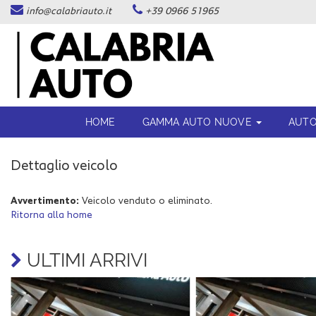
info@calabriauto.it
+39 0966 51965
Le
tue
preferenze
di
consenso
Il
HOME
GAMMA AUTO NUOVE
AUTO
seguente
pannello
ti
Dettaglio veicolo
consente
di
esprimere
Avvertimento:
Veicolo venduto o eliminato.
le
Ritorna alla home
tue
preferenze
di
ULTIMI ARRIVI
consenso
alle
tecnologie
di