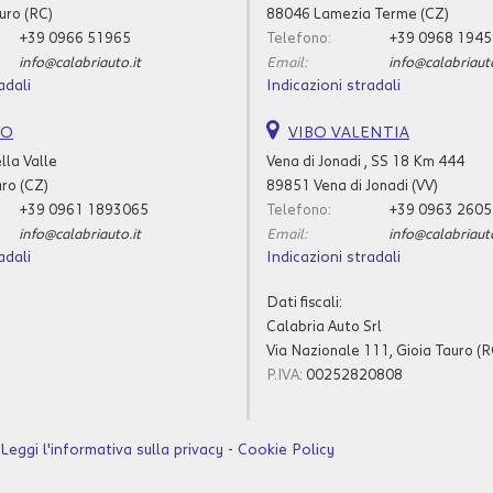
uro (RC)
88046 Lamezia Terme (CZ)
+39 0966 51965
Telefono:
+39 0968 194
info@calabriauto.it
Email:
info@calabriauto
adali
Indicazioni stradali
RO
VIBO VALENTIA
lla Valle
Vena di Jonadi , SS 18 Km 444
ro (CZ)
89851 Vena di Jonadi (VV)
+39 0961 1893065
Telefono:
+39 0963 260
info@calabriauto.it
Email:
info@calabriauto
adali
Indicazioni stradali
Dati fiscali:
Calabria Auto Srl
Via Nazionale 111, Gioia Tauro (R
P.IVA:
00252820808
Leggi l'informativa sulla privacy
-
Cookie Policy