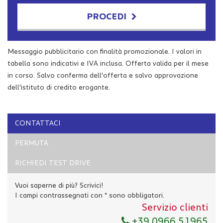
PROCEDI
Contattaci
Messaggio pubblicitario con finalità promozionale. I valori in
tabella sono indicativi e IVA inclusa. Offerta valida per il mese
in corso. Salvo conferma dell'offerta e salvo approvazione
dell'istituto di credito erogante.
CONTATTACI
PERMUTA
RICHIEDI TEST DRIVE
Vuoi saperne di più? Scrivici!
I campi contrassegnati con * sono obbligatori.
Servizio clienti
Ho letto e accetto
l'informativa privacy
*
+39 0966 51965