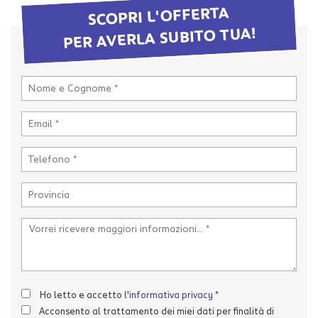
tta
SCOPRI L'OFFERTA
i
PER AVERLA SUBITO TUA!
mpre
Cookie necessari
litato
Cookie delle preferenze
Cookie per il miglioramento dell'esperienza utente
Cookie analitici
Cookie di marketing
Leggi
la
cookie
Ho letto e accetto
l'informativa privacy
*
policy
Acconsento al trattamento dei miei dati per finalità di