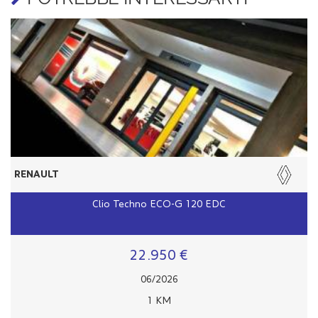
RENAULT
Clio Techno ECO-G 120 EDC
22.950 €
06/2026
1 KM