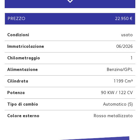
questi
strumenti
di
PREZZO
22.950 €
tracciamento
si
Condizioni
usato
rimanda
alla
Immatricolazione
06/2026
cookie
policy.
Chilometraggio
1
Puoi
rivedere
Alimentazione
Benzina/GPL
e
modificare
Cilindrata
1199 Cm³
le
Potenza
90 KW / 122 CV
tue
scelte
Tipo di cambio
Automatico (5)
in
qualsiasi
Colore esterno
Rosso metallizzato
momento.