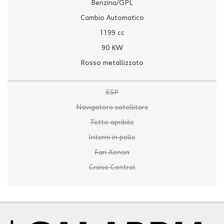
Benzina/GPL
Cambio Automatico
1199 cc
90 KW
Rosso metallizzato
ESP
Navigatore satellitare
Tetto apribile
Interni in pelle
Fari Xenon
Cruise Control