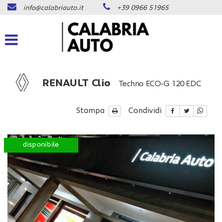
info@calabriauto.it
+39 0966 51965
Le
tue
preferenze
di
consenso
Il
RENAULT Clio
Techno ECO-G 120 EDC
seguente
pannello
ti
Stampa
Condividi
consente
di
esprimere
disponibile
le
tue
preferenze
di
consenso
alle
tecnologie
di