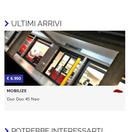
ULTIMI ARRIVI
€ 6.950
€
MOBILIZE
Duo Duo 45 Neo
POTREBBE INTERESSARTI