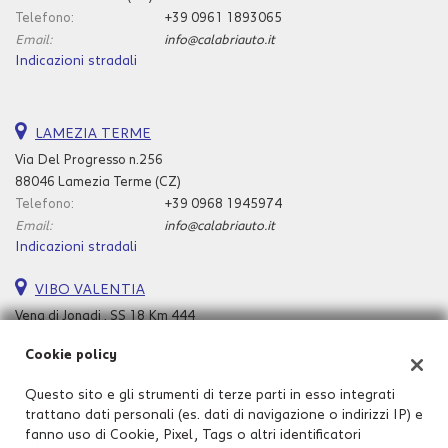
Telefono:
+39 0961 1893065
Email:
info@calabriauto.it
Indicazioni stradali
LAMEZIA TERME
Via Del Progresso n.256
88046 Lamezia Terme (CZ)
Telefono:
+39 0968 1945974
Email:
info@calabriauto.it
Indicazioni stradali
VIBO VALENTIA
Vena di Jonadi , SS 18 Km 444
89851 Vena di Jonadi (VV)
Cookie policy
Telefono:
+39 0963 260576
Email:
info@calabriauto.it
Questo sito e gli strumenti di terze parti in esso integrati
Indicazioni stradali
trattano dati personali (es. dati di navigazione o indirizzi IP) e
fanno uso di Cookie, Pixel, Tags o altri identificatori
Dati fiscali: