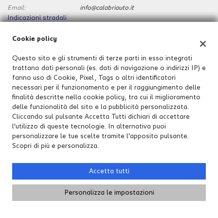
Email:
info@calabriauto.it
Indicazioni stradali
Cookie policy
LAMEZIA TERME
Questo sito e gli strumenti di terze parti in esso integrati
Via Del Progresso n.256
trattano dati personali (es. dati di navigazione o indirizzi IP) e
88046 Lamezia Terme (CZ)
fanno uso di Cookie, Pixel, Tags o altri identificatori
Telefono:
+39 0968 1945974
necessari per il funzionamento e per il raggiungimento delle
finalità descritte nella cookie policy, tra cui il miglioramento
Email:
info@calabriauto.it
delle funzionalità del sito e la pubblicità personalizzata.
Indicazioni stradali
Cliccando sul pulsante Accetta Tutti dichiari di accettare
l'utilizzo di queste tecnologie. In alternativa puoi
VIBO VALENTIA
personalizzare le tue scelte tramite l'apposito pulsante.
Vena di Jonadi , SS 18 Km 444
Scopri di più e personalizza.
89851 Vena di Jonadi (VV)
Telefono:
+39 0963 260576
Accetta tutti
Email:
info@calabriauto.it
Indicazioni stradali
Personalizza le impostazioni
Dati fiscali:
Calabria Auto Srl