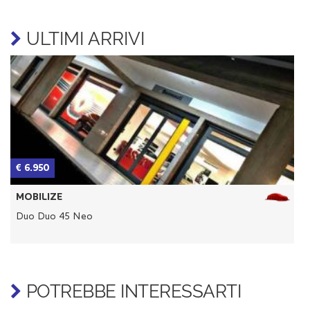
ULTIMI ARRIVI
€ 6.950
€
MOBILIZE
Duo Duo 45 Neo
D
POTREBBE INTERESSARTI