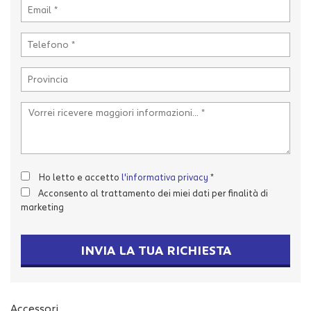
tta
i
mpre
Cookie necessari
litato
Cookie delle preferenze
Cookie per il miglioramento dell'esperienza utente
Cookie analitici
Ho letto e accetto
l'informativa privacy
*
Acconsento al trattamento dei miei dati per finalità di
Cookie di marketing
marketing
INVIA LA TUA RICHIESTA
Leggi
la
cookie
policy
Accessori