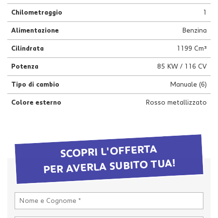
questi
Chilometraggio
1
strumenti
di
Alimentazione
Benzina
tracciamento
si
Cilindrata
1199 Cm³
rimanda
Potenza
85 KW / 116 CV
alla
cookie
Tipo di cambio
Manuale (6)
policy.
Puoi
Colore esterno
Rosso metallizzato
rivedere
e
modificare
le
tue
SCOPRI L'OFFERTA
scelte
PER AVERLA SUBITO TUA!
in
qualsiasi
momento.