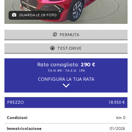
tracciamento
che
adottiamo
GUARDA LE 28 FOTO
per
offrire
le
PERMUTA
funzionalità
e
TEST-DRIVE
svolgere
le
attività
Rata consigliata:
290 €
di
T.A.N. 8% - T.A.E.G.
13%
seguito
descritte.
CONFIGURA LA TUA RATA
Per
ottenere
maggiori
informazioni
PREZZO
18.950 €
sull'utilità
e
Condizioni
km 0
sul
funzionamento
Immatricolazione
01/2026
di