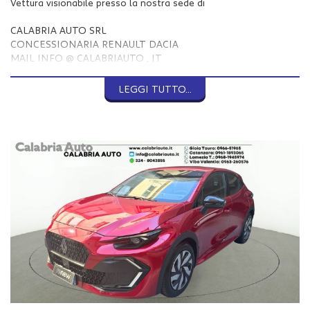
Vettura visionabile presso la nostra sede di
CALABRIA AUTO SRL
CONCESSIONARIA RENAULT DACIA
MAIL INFO @ CALABRIAUTO . IT
GIOIA TAURO (RC)
LEGGI TUTTO...
VIA NAZIONALE 111
TEL 0966 51965
Per vs comodità , ecco le altre sedi della nostra concessionaria,
dove poter avere tutte le informazioni sulla vettura scelta ed
anche acquistarla!
CATANZARO
VIALE LUCREZIA DELLA VALLE
TEL 0961 1893065
VIBO VALENTIA (VV)
S.S.18 KM 444
TEL 0963 260576
LAMEZIA TERME (CZ)