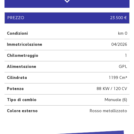
questi
strumenti
di
PREZZO
23.500 €
tracciamento
si
Condizioni
km 0
rimanda
alla
Immatricolazione
04/2026
cookie
policy.
Chilometraggio
1
Puoi
rivedere
Alimentazione
GPL
e
modificare
Cilindrata
1199 Cm³
le
Potenza
88 KW / 120 CV
tue
scelte
Tipo di cambio
Manuale (6)
in
qualsiasi
Colore esterno
Rosso metallizzato
momento.