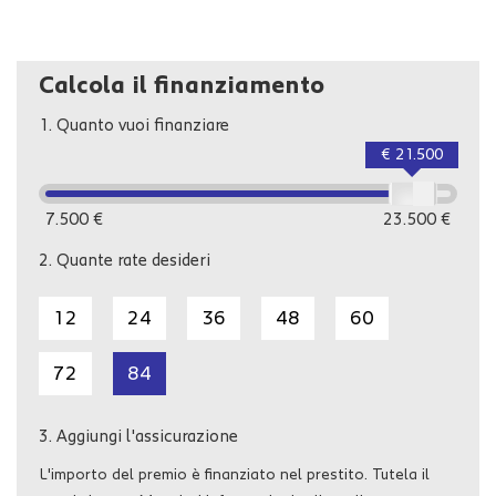
TEL 0966 51965
Per vs comodità , ecco le altre sedi della nostra concessionaria,
Calcola il finanziamento
dove poter avere tutte le informazioni sulla vettura scelta ed
anche acquistarla!
1.
Quanto vuoi finanziare
CATANZARO
€ 21.500
VIALE LUCREZIA DELLA VALLE
TEL 0961 1893065
7.500 €
23.500 €
VIBO VALENTIA (VV)
2.
Quante rate desideri
S.S.18 KM 444
TEL 0963 260576
12
24
36
48
60
LAMEZIA TERME (CZ)
VIA DEL PROGRESSO N. 256
72
84
0968 1945974
3.
Aggiungi l'assicurazione
L'importo del premio è finanziato nel prestito. Tutela il