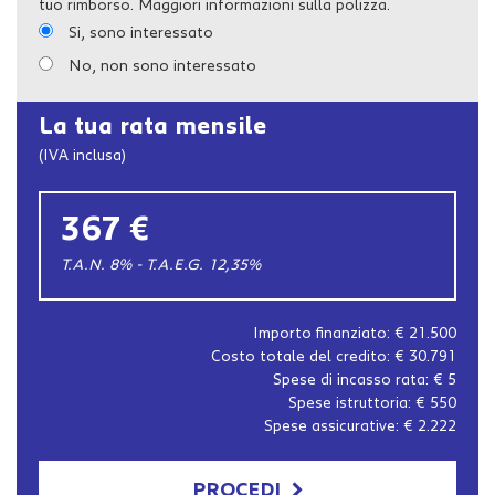
tuo rimborso. Maggiori informazioni sulla polizza.
Si, sono interessato
No, non sono interessato
La tua rata mensile
(IVA inclusa)
367 €
T.A.N. 8% - T.A.E.G.
12,35
%
Importo finanziato: €
21.500
Costo totale del credito: €
30.791
Spese di incasso rata: €
5
Spese istruttoria: €
550
Spese assicurative: €
2.222
PROCEDI