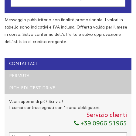
Contattaci
Messaggio pubblicitario con finalità promozionale. I valori in
tabella sono indicativi e IVA inclusa. Offerta valida per il mese
in corso. Salvo conferma dell'offerta e salvo approvazione
dell'istituto di credito erogante.
CONTATTACI
PERMUTA
RICHIEDI TEST DRIVE
Vuoi saperne di più? Scrivici!
I campi contrassegnati con * sono obbligatori.
Servizio clienti
Ho letto e accetto
l'informativa privacy
*
+39 0966 51965
Acconsento al trattamento dei miei dati per finalità di
marketing