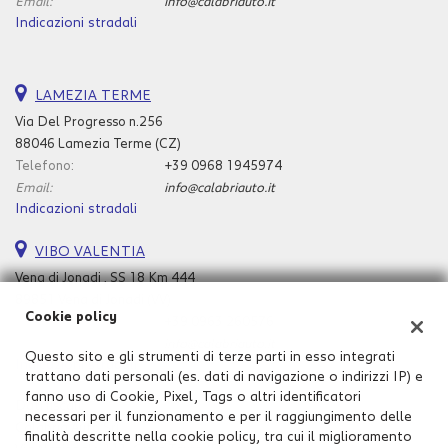
Email:
info@calabriauto.it
Indicazioni stradali
LAMEZIA TERME
Via Del Progresso n.256
88046 Lamezia Terme (CZ)
Telefono:
+39 0968 1945974
Email:
info@calabriauto.it
Indicazioni stradali
VIBO VALENTIA
Vena di Jonadi , SS 18 Km 444
89851 Vena di Jonadi (VV)
Cookie policy
Telefono:
+39 0963 260576
Email:
info@calabriauto.it
Questo sito e gli strumenti di terze parti in esso integrati
Indicazioni stradali
trattano dati personali (es. dati di navigazione o indirizzi IP) e
fanno uso di Cookie, Pixel, Tags o altri identificatori
Dati fiscali:
necessari per il funzionamento e per il raggiungimento delle
Calabria Auto Srl
finalità descritte nella cookie policy, tra cui il miglioramento