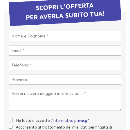
tta
SCOPRI L'OFFERTA
i
PER AVERLA SUBITO TUA!
mpre
Cookie necessari
litato
Cookie delle preferenze
Cookie per il miglioramento dell'esperienza utente
Cookie analitici
Cookie di marketing
Leggi
la
cookie
Ho letto e accetto
l'informativa privacy
*
policy
Acconsento al trattamento dei miei dati per finalità di