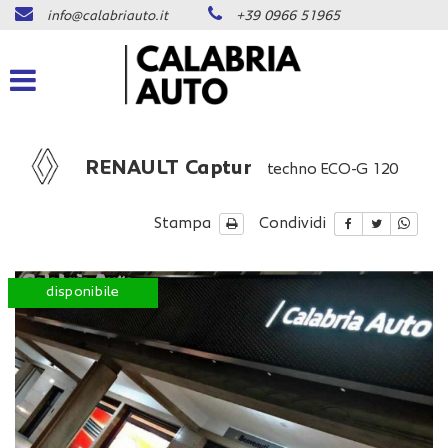
info@calabriauto.it
+39 0966 51965
Le
tue
preferenze
di
consenso
Il
RENAULT Captur
techno ECO-G 120
seguente
pannello
ti
Stampa
Condividi
consente
di
esprimere
disponibile
km 0
disponibi
le
tue
preferenze
di
consenso
alle
tecnologie
di