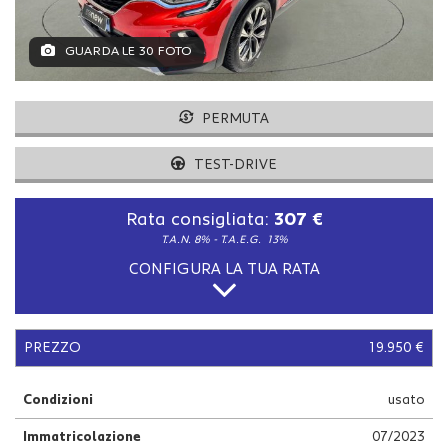
tracciamento
che
adottiamo
GUARDA LE 30 FOTO
per
offrire
le
PERMUTA
funzionalità
e
TEST-DRIVE
svolgere
le
attività
Rata consigliata:
307 €
di
T.A.N. 8% - T.A.E.G.
13%
seguito
descritte.
CONFIGURA LA TUA RATA
Per
ottenere
maggiori
informazioni
PREZZO
19.950 €
sull'utilità
e
Condizioni
usato
sul
funzionamento
Immatricolazione
07/2023
di