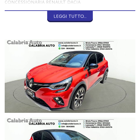
CONCESSIONARIA RENAULT DACIA
MAIL INFO @ CALABRIAUTO . IT
WWW . CALABRIAUTO . IT
LEGGI TUTTO...
GIOIA TAURO (RC)
VIA NAZIONALE 111
TEL 0966 51965
Per vs comodità , ecco le altre sedi della nostra concessionaria,
dove poter avere tutte le informazioni sulla vettura scelta ed
anche acquistarla!
CATANZARO
VIALE LUCREZIA DELLA VALLE
TEL 0961 1893065
VIBO VALENTIA (VV)
S.S.18 KM 444
TEL 0963 260576
LAMEZIA TERME (CZ)