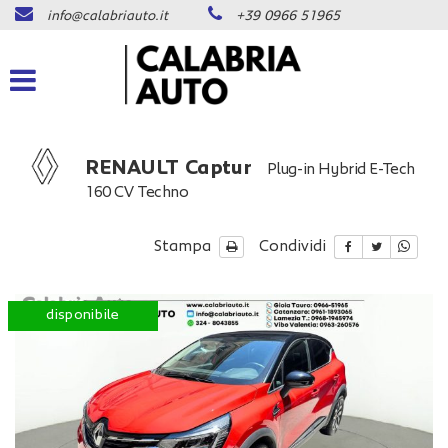
info@calabriauto.it
+39 0966 51965
Le
tue
preferenze
di
consenso
Il
RENAULT Captur
Plug-in Hybrid E-Tech
seguente
160 CV Techno
pannello
ti
consente
Stampa
Condividi
di
esprimere
le
disponibile
tue
preferenze
di
consenso
alle
tecnologie
di