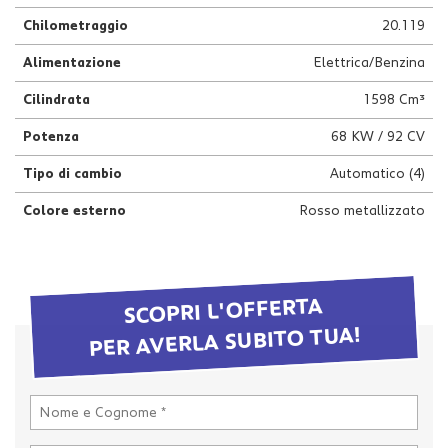
questi
Chilometraggio
20.119
strumenti
di
Alimentazione
Elettrica/Benzina
tracciamento
si
Cilindrata
1598 Cm³
rimanda
Potenza
68 KW / 92 CV
alla
cookie
Tipo di cambio
Automatico (4)
policy.
Puoi
Colore esterno
Rosso metallizzato
rivedere
e
modificare
le
tue
SCOPRI L'OFFERTA
scelte
PER AVERLA SUBITO TUA!
in
qualsiasi
momento.