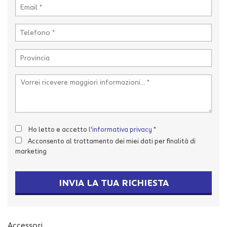
tta
i
mpre
Cookie necessari
litato
Cookie delle preferenze
Cookie per il miglioramento dell'esperienza utente
Cookie analitici
Ho letto e accetto
l'informativa privacy
*
Acconsento al trattamento dei miei dati per finalità di
Cookie di marketing
marketing
INVIA LA TUA RICHIESTA
Leggi
la
cookie
policy
Accessori