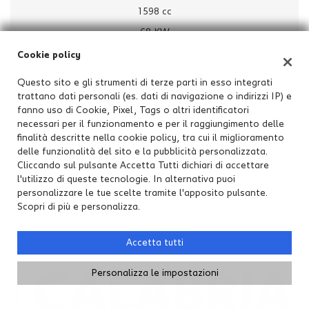
1598 cc
68 KW
Rosso metallizzato
Cookie policy
Questo sito e gli strumenti di terze parti in esso integrati
ESP
trattano dati personali (es. dati di navigazione o indirizzi IP) e
fanno uso di Cookie, Pixel, Tags o altri identificatori
Navigatore satellitare
necessari per il funzionamento e per il raggiungimento delle
Tetto apribile
finalità descritte nella cookie policy, tra cui il miglioramento
delle funzionalità del sito e la pubblicità personalizzata.
Interni in pelle
Cliccando sul pulsante Accetta Tutti dichiari di accettare
Fari Xenon
l'utilizzo di queste tecnologie. In alternativa puoi
personalizzare le tue scelte tramite l'apposito pulsante.
Cruise Control
Scopri di più e personalizza.
Accetta tutti
Personalizza le impostazioni