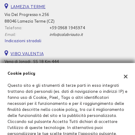
tta
i
LAMEZIA TERME
Via Del Progresso n.256
88046 Lamezia Terme (CZ)
mpre
Cookie necessari
Telefono:
+39 0968 1945974
litato
Email:
info@calabriauto.it
Indicazioni stradali
Cookie delle preferenze
VIBO VALENTIA
Cookie per il miglioramento dell'esperienza utente
Vena di Jonadi , SS 18 Km 444
89851 Vena di Jonadi (VV)
Cookie policy
Cookie analitici
Telefono:
+39 0963 260576
Email:
info@calabriauto.it
Questo sito e gli strumenti di terze parti in esso integrati
Indicazioni stradali
Cookie di marketing
trattano dati personali (es. dati di navigazione o indirizzi IP) e
fanno uso di Cookie, Pixel, Tags o altri identificatori
Dati fiscali:
necessari per il funzionamento e per il raggiungimento delle
Calabria Auto Srl
Leggi
finalità descritte nella cookie policy, tra cui il miglioramento
Via Nazionale 111, Gioia Tauro (RC)
la
delle funzionalità del sito e la pubblicità personalizzata.
P.IVA:
00252820808
cookie
Cliccando sul pulsante Accetta Tutti dichiari di accettare
policy
l'utilizzo di queste tecnologie. In alternativa puoi
personalizzare le tue scelte tramite l'apposito pulsante.