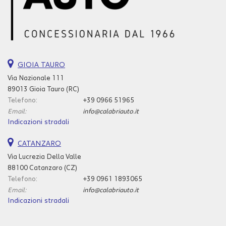
questi
strumenti
di
tracciamento
si
rimanda
GIOIA TAURO
alla
Via Nazionale 111
cookie
89013 Gioia Tauro (RC)
policy.
Telefono:
Puoi
+39 0966 51965
rivedere
Email:
info@calabriauto.it
e
Indicazioni stradali
modificare
le
CATANZARO
tue
Via Lucrezia Della Valle
scelte
88100 Catanzaro (CZ)
in
Telefono:
+39 0961 1893065
qualsiasi
Email:
info@calabriauto.it
momento.
Indicazioni stradali