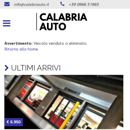
info@calabriauto.it
+39 0966 51965
Le
tue
preferenze
di
consenso
Avvertimento:
Veicolo venduto o eliminato.
Il
Ritorna alla home
seguente
pannello
ti
ULTIMI ARRIVI
consente
di
esprimere
le
tue
preferenze
di
consenso
alle
tecnologie
€ 6.950
€
di