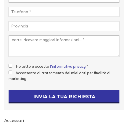
tta
i
mpre
Cookie necessari
litato
Cookie delle preferenze
Cookie per il miglioramento dell'esperienza utente
Ho letto e accetto
l'informativa privacy
*
Cookie analitici
Acconsento al trattamento dei miei dati per finalità di
marketing
Cookie di marketing
INVIA LA TUA RICHIESTA
Leggi
la
cookie
Accessori
policy