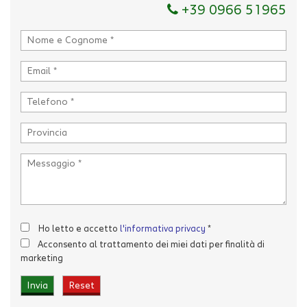
Ho letto e accetto
l'informativa privacy
*
+39 0966 51965
Acconsento al trattamento dei miei dati per finalità di
marketing
Invia la tua richiesta
Ho letto e accetto
l'informativa privacy
*
Acconsento al trattamento dei miei dati per finalità di
marketing