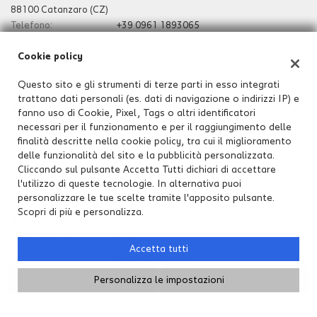
88100 Catanzaro (CZ)
Telefono:
+39 0961 1893065
Email:
info@calabriauto.it
Indicazioni stradali
Cookie policy
Questo sito e gli strumenti di terze parti in esso integrati
trattano dati personali (es. dati di navigazione o indirizzi IP) e
LAMEZIA TERME
fanno uso di Cookie, Pixel, Tags o altri identificatori
Via Del Progresso n.256
necessari per il funzionamento e per il raggiungimento delle
88046 Lamezia Terme (CZ)
finalità descritte nella cookie policy, tra cui il miglioramento
delle funzionalità del sito e la pubblicità personalizzata.
Telefono:
+39 0968 1945974
Cliccando sul pulsante Accetta Tutti dichiari di accettare
Email:
info@calabriauto.it
l'utilizzo di queste tecnologie. In alternativa puoi
Indicazioni stradali
personalizzare le tue scelte tramite l'apposito pulsante.
Scopri di più e personalizza.
VIBO VALENTIA
Vena di Jonadi , SS 18 Km 444
Accetta tutti
89851 Vena di Jonadi (VV)
Telefono:
+39 0963 260576
Chiama
Contatta un consulente
Personalizza le impostazioni
Email:
info@calabriauto.it
Indicazioni stradali