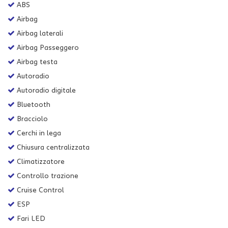
ABS
Salva
le
Airbag
impostazioni
Airbag laterali
Airbag Passeggero
Airbag testa
Autoradio
Autoradio digitale
Bluetooth
Bracciolo
Cerchi in lega
Chiusura centralizzata
Climatizzatore
Controllo trazione
Cruise Control
ESP
Fari LED