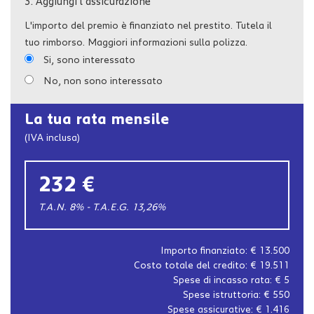
3.
Aggiungi l'assicurazione
L'importo del premio è finanziato nel prestito. Tutela il
tuo rimborso. Maggiori informazioni sulla polizza.
Si, sono interessato
No, non sono interessato
La tua rata mensile
(IVA inclusa)
232 €
T.A.N. 8% - T.A.E.G.
13,26
%
Importo finanziato: €
13.500
Costo totale del credito: €
19.511
Spese di incasso rata: €
5
Spese istruttoria: €
550
Spese assicurative: €
1.416