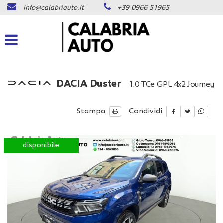
info@calabriauto.it
+39 0966 51965
Le
tue
preferenze
di
consenso
Il
DACIA Duster
1.0 TCe GPL 4x2 Journey
seguente
pannello
ti
Stampa
Condividi
consente
di
esprimere
disponibile
le
tue
preferenze
di
consenso
alle
tecnologie
di