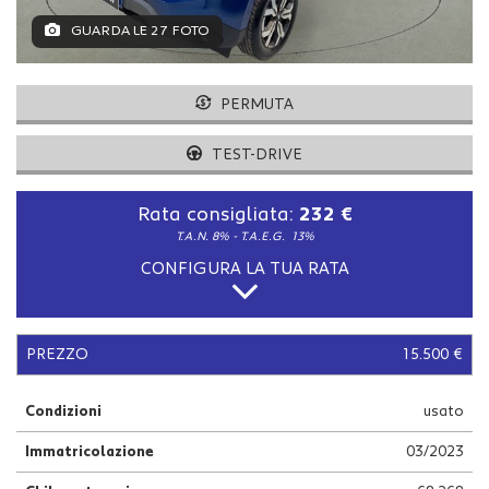
tracciamento
che
GUARDA LE 27 FOTO
adottiamo
per
offrire
PERMUTA
le
funzionalità
TEST-DRIVE
e
svolgere
le
Rata consigliata:
232 €
attività
T.A.N. 8% - T.A.E.G.
13%
di
CONFIGURA LA TUA RATA
seguito
descritte.
Per
ottenere
PREZZO
15.500 €
maggiori
informazioni
sull'utilità
Condizioni
usato
e
sul
Immatricolazione
03/2023
funzionamento
di