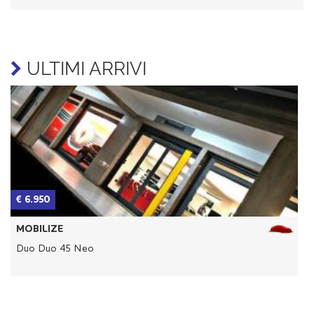
ULTIMI ARRIVI
€ 6.950
€
MOBILIZE
Duo Duo 45 Neo
D