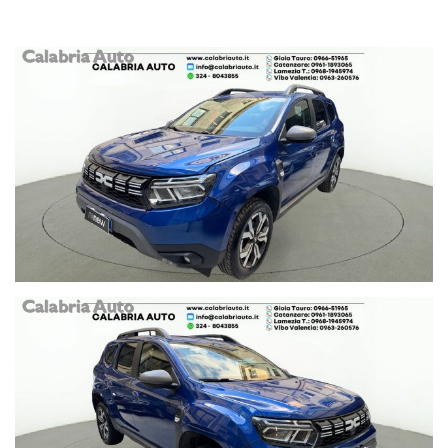
GIOIA TAURO (RC)
VIA NAZIONALE 111
TEL 0966 51965
Per vs comodità , ecco le altre sedi della nostra concessionaria,
dove poter avere tutte le informazioni sulla vettura scelta ed
anche acquistarla!
CATANZARO
VIALE LUCREZIA DELLA VALLE
TEL 0961 1893065
VIBO VALENTIA (VV)
S.S.18 KM 444
TEL 0963 260576
LAMEZIA TERME (CZ)
VIA DEL PROGRESSO N. 256
0968 1945974