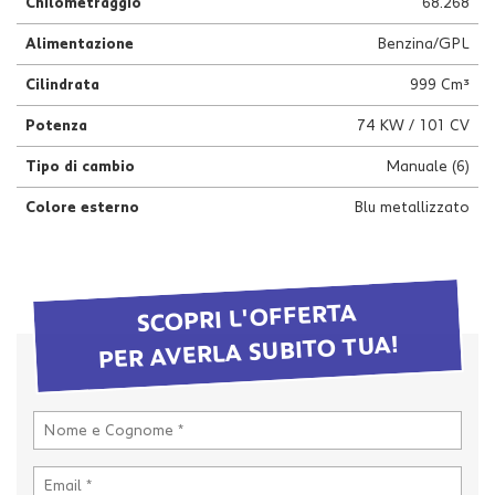
Chilometraggio
68.268
questi
strumenti
Alimentazione
Benzina/GPL
di
Cilindrata
999 Cm³
tracciamento
si
Potenza
74 KW / 101 CV
rimanda
alla
Tipo di cambio
Manuale (6)
cookie
policy.
Colore esterno
Blu metallizzato
Puoi
rivedere
e
modificare
le
SCOPRI L'OFFERTA
tue
PER AVERLA SUBITO TUA!
scelte
in
qualsiasi
momento.