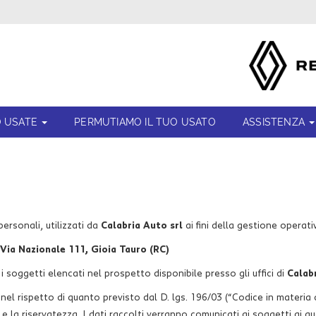
 USATE
PERMUTIAMO IL TUO USATO
ASSISTENZA
personali, utilizzati da
Calabria Auto srl
ai fini della gestione operativ
Via Nazionale 111, Gioia Tauro (RC)
 soggetti elencati nel prospetto disponibile presso gli uffici di
Calabr
e nel rispetto di quanto previsto dal D. lgs. 196/03 (“Codice in materi
 la riservatezza. I dati raccolti verranno comunicati ai soggetti ai qua