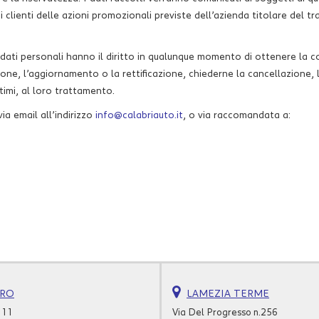
 clienti delle azioni promozionali previste dell’azienda titolare del t
no i dati personali hanno il diritto in qualunque momento di ottenere l
zione, l’aggiornamento o la rettificazione, chiederne la cancellazione, 
timi, al loro trattamento.
ia email all’indirizzo
info@calabriauto.it
, o via raccomandata a:
URO
LAMEZIA TERME
111
Via Del Progresso n.256