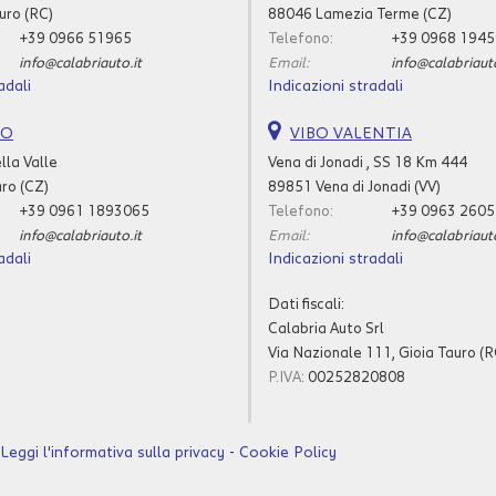
uro (RC)
88046 Lamezia Terme (CZ)
+39 0966 51965
Telefono:
+39 0968 194
info@calabriauto.it
Email:
info@calabriauto
adali
Indicazioni stradali
RO
VIBO VALENTIA
lla Valle
Vena di Jonadi , SS 18 Km 444
ro (CZ)
89851 Vena di Jonadi (VV)
+39 0961 1893065
Telefono:
+39 0963 260
info@calabriauto.it
Email:
info@calabriauto
adali
Indicazioni stradali
Dati fiscali:
Calabria Auto Srl
Via Nazionale 111, Gioia Tauro (R
P.IVA:
00252820808
Leggi l'informativa sulla privacy
-
Cookie Policy