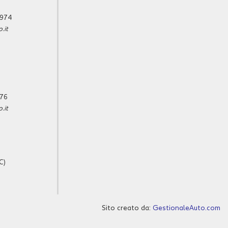
5974
.it
576
.it
C)
Sito creato da:
GestionaleAuto.com