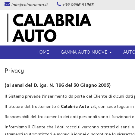
info@calabriauto.it
+39 0966 51965
Le
tue
preferenze
di
consenso
Il
HOME
GAMMA AUTO NUOVE
AUTO
seguente
pannello
ti
Privacy
consente
di
esprimere
(ai sensi del D. lgs. N. 196 del 30 Giugno 2003)
le
tue
Il Sistema prevede l’inserimento da parte del Cliente di alcuni dati 
preferenze
Il titolare del trattamento è
Calabria Auto srl
, con sede legale in
di
consenso
Responsabili del trattamento dei dati personali sono i funzionari e i
alle
tecnologie
Informiamo il Cliente che i dati raccolti verranno trattati ai sensi 
di
strumenti (automatizzati e manuali) idonei a garantirne la sicurezza e