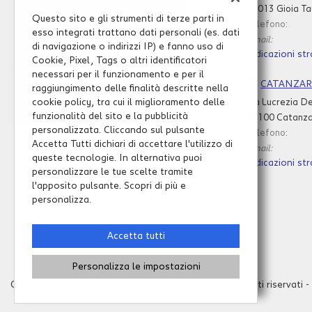
89013 Gioia Ta
questi
Questo sito e gli strumenti di terze parti in
Telefono:
strumenti
esso integrati trattano dati personali (es. dati
Email:
di
di navigazione o indirizzi IP) e fanno uso di
Indicazioni str
tracciamento
Cookie, Pixel, Tags o altri identificatori
si
necessari per il funzionamento e per il
rimanda
CATANZA
raggiungimento delle finalità descritte nella
alla
cookie policy, tra cui il miglioramento delle
Via Lucrezia De
cookie
funzionalità del sito e la pubblicità
88100 Catanza
policy.
personalizzata. Cliccando sul pulsante
Telefono:
Puoi
Accetta Tutti dichiari di accettare l'utilizzo di
Email:
rivedere
queste tecnologie. In alternativa puoi
Indicazioni str
e
personalizzare le tue scelte tramite
modificare
l'apposito pulsante. Scopri di più e
Leggi
le
personalizza.
la
tue
cookie
scelte
policy
in
Accetta tutti
qualsiasi
momento.
Personalizza le impostazioni
e
Copyright © 2026 GestionaleAuto.com S.r.l., Tutti i diritti riservati -
oni